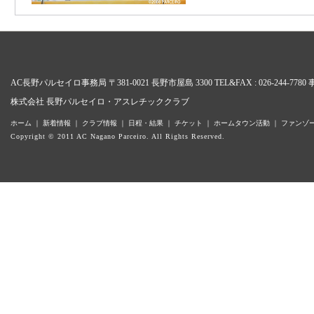
AC長野パルセイロ事務局 〒381-0021 長野市屋島 3300 TEL&FAX : 026-24
株式会社 長野パルセイロ・アスレチッククラブ
ホーム
｜
新着情報
｜
クラブ情報
｜
日程・結果
｜
チケット
｜
ホームタウン活動
｜
ファンゾ
Copyright © 2011 AC Nagano Parceiro. All Rights Reserved.