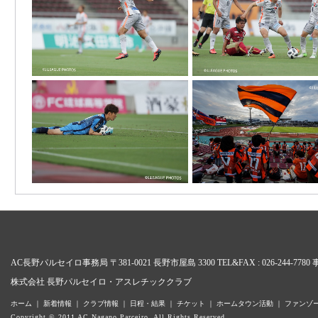
AC長野パルセイロ事務局 〒381-0021 長野市屋島 3300 TEL&FAX : 026-24
株式会社 長野パルセイロ・アスレチッククラブ
ホーム
｜
新着情報
｜
クラブ情報
｜
日程・結果
｜
チケット
｜
ホームタウン活動
｜
ファンゾ
Copyright © 2011 AC Nagano Parceiro. All Rights Reserved.